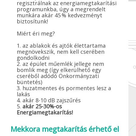
regisztrálnak az energiamegtakarítási
programunkba, úgy a megrendelt
munkára akár 45 % kedvezményt
biztosítunk!
Miért éri meg?
1. az ablakok és ajtók élettartama
megnövekszik, nem kell cserében
gondolkodni
2. az épület műemlék jellege nem
bomlik meg (így elkerülhető egy
cseréből adódó Önkormányzati
büntetés)
3. huzatmentes és pormentes lesz a
lakás
4. akár 8-10 dB zajszűrés
5.
akár 25-30%-os
Energiamegtakarítás!
Mekkora megtakarítás érhető el