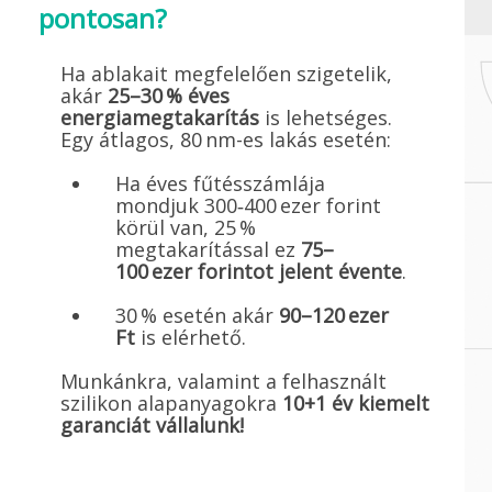
pontosan?
Ha ablakait megfelelően szigetelik,
akár
25–30 % éves
energiamegtakarítás
is lehetséges.
Egy átlagos, 80 nm-es lakás esetén:
Ha éves fűtésszámlája
mondjuk 300‑400 ezer forint
körül van, 25 %
megtakarítással ez
75–
100 ezer forintot jelent évente
.
30 % esetén akár
90–120 ezer
Ft
is elérhető.
Munkánkra, valamint a felhasznált
szilikon alapanyagokra
10+1 év kiemelt
garanciát vállalunk!