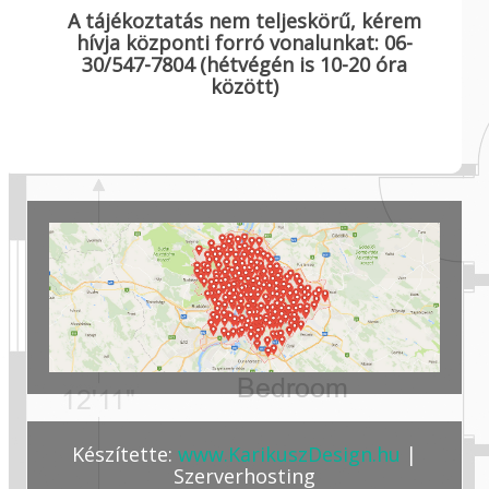
A tájékoztatás nem teljeskörű, kérem
hívja központi forró vonalunkat: 06-
30/547-7804 (hétvégén is 10-20 óra
között)
Készítette:
www.KarikuszDesign.hu
|
Szerverhosting